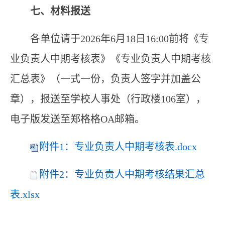
七、
材料报送
各单位请于202
6
年
6
月
18
日16:00前将《
专
业负责人中期考核
表》《
专业负责人中期考核
汇总表
》（一式一份，负责人签字并加盖公
章），报送至学校人事处（行政楼
106
室），
电子版
发送
至
郑格格OA邮箱
。
附件1：专业负责人中期考核表.docx
附件2：专业负责人中期考核结果汇总
表.xlsx