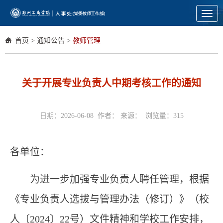
Toggl
navig
首页
>
通知公告
>
教师管理
关于开展专业负责人中期考核工作的通知
日期：2026-06-08 作者： 来源： 浏览量：
315
各
单位
：
为进一步加强专业
负责人
聘任管理，
根据
《专业
负责人
选拔与管理办法
（
修订
）
》（
校
人〔2024〕22号
）文件精神和学校工作安排，